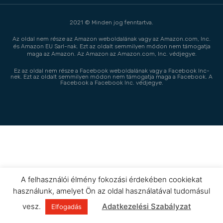
2021 © Minden jog fenntartva.
Az oldal nem része az Amazon weboldalának vagy az Amazon.com, Inc.
és Amazon EU Sarl-nak. Ezt az oldalt semmilyen módon nem támogatja
maga az Amazon. Az Amazon az Amazon.com, Inc. védjegye.
Ez az oldal nem része a Facebook weboldalának vagy a Facebook Inc-
nek. Ezt az oldalt semmilyen módon nem támogatja maga a Facebook. A
Facebook a Facebook Inc. védjegye.
A felhasználói élmény fokozási érdekében cookiekat
használunk, amelyet Ön az oldal használatával tudomásul
vesz.
Adatkezelési Szabályzat
Elfogadás