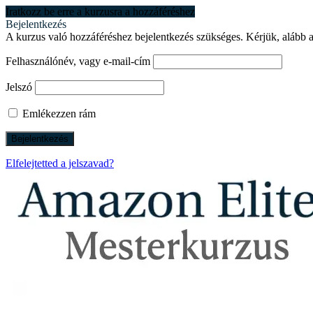
Iratkozz be erre a kurzusra a hozzáféréshez
Bejelentkezés
A kurzus való hozzáféréshez bejelentkezés szükséges. Kérjük, alább a
Felhasználónév, vagy e-mail-cím
Jelszó
Emlékezzen rám
Elfelejtetted a jelszavad?