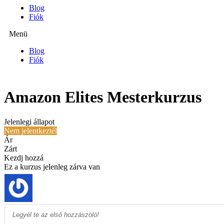
Blog
Fiók
Menü
Blog
Fiók
Amazon Elites Mesterkurzus
Jelenlegi állapot
Nem jelentkeztél
Ár
Zárt
Kezdj hozzá
Ez a kurzus jelenleg zárva van