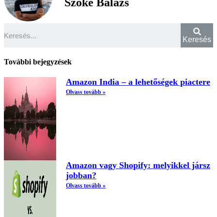
Szőke Balázs
Keresés
További bejegyzések
Amazon India – a lehetőségek piactere
Olvass tovább »
Amazon vagy Shopify: melyikkel jársz
jobban?
Olvass tovább »