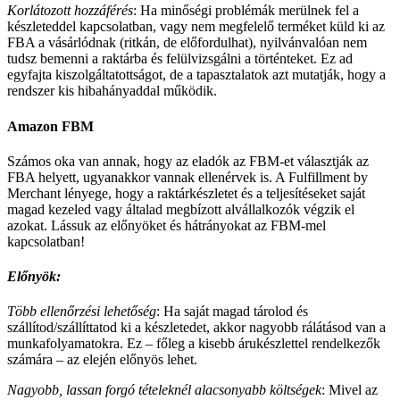
Korlátozott hozzáférés
: Ha minőségi problémák merülnek fel a
készleteddel kapcsolatban, vagy nem megfelelő terméket küld ki az
FBA a vásárlódnak (ritkán, de előfordulhat), nyilvánvalóan nem
tudsz bemenni a raktárba és felülvizsgálni a történteket. Ez ad
egyfajta kiszolgáltatottságot, de a tapasztalatok azt mutatják, hogy a
rendszer kis hibahányaddal működik.
Amazon FBM
Számos oka van annak, hogy az eladók az FBM-et választják az
FBA helyett, ugyanakkor vannak ellenérvek is. A Fulfillment by
Merchant lényege, hogy a raktárkészletet és a teljesítéseket saját
magad kezeled vagy általad megbízott alvállalkozók végzik el
azokat. Lássuk az előnyöket és hátrányokat az FBM-mel
kapcsolatban!
Előnyök:
Több ellenőrzési lehetőség
: Ha saját magad tárolod és
szállítod/szállíttatod ki a készletedet, akkor nagyobb rálátásod van a
munkafolyamatokra. Ez – főleg a kisebb árukészlettel rendelkezők
számára – az elején előnyös lehet.
Nagyobb, lassan forgó tételeknél alacsonyabb költségek
: Mivel az