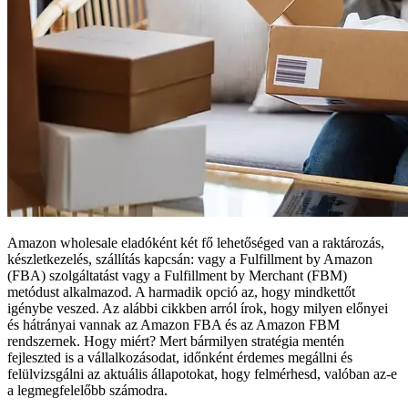
Amazon wholesale eladóként két fő lehetőséged van a raktározás,
készletkezelés, szállítás kapcsán: vagy a Fulfillment by Amazon
(FBA) szolgáltatást vagy a Fulfillment by Merchant (FBM)
metódust alkalmazod. A harmadik opció az, hogy mindkettőt
igénybe veszed. Az alábbi cikkben arról írok, hogy milyen előnyei
és hátrányai vannak az Amazon FBA és az Amazon FBM
rendszernek. Hogy miért? Mert bármilyen stratégia mentén
fejleszted is a vállalkozásodat, időnként érdemes megállni és
felülvizsgálni az aktuális állapotokat, hogy felmérhesd, valóban az-e
a legmegfelelőbb számodra.