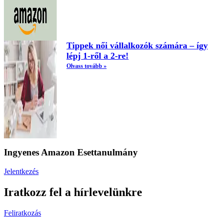
Tippek női vállalkozók számára – így
lépj 1-ről a 2-re!
Olvass tovább »
Ingyenes Amazon Esettanulmány
Jelentkezés
Iratkozz fel a hírlevelünkre
Feliratkozás