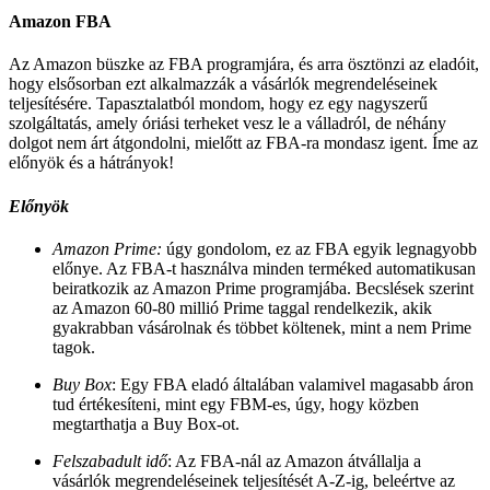
Amazon FBA
Az Amazon büszke az FBA programjára, és arra ösztönzi az eladóit,
hogy elsősorban ezt alkalmazzák a vásárlók megrendeléseinek
teljesítésére. Tapasztalatból mondom, hogy ez egy nagyszerű
szolgáltatás, amely óriási terheket vesz le a válladról, de néhány
dolgot nem árt átgondolni, mielőtt az FBA-ra mondasz igent. Íme az
előnyök és a hátrányok!
Előnyök
Amazon Prime:
úgy gondolom, ez az FBA egyik legnagyobb
előnye. Az FBA-t használva minden terméked automatikusan
beiratkozik az Amazon Prime programjába. Becslések szerint
az Amazon 60-80 millió Prime taggal rendelkezik, akik
gyakrabban vásárolnak és többet költenek, mint a nem Prime
tagok.
Buy Box
: Egy FBA eladó általában valamivel magasabb áron
tud értékesíteni, mint egy FBM-es, úgy, hogy közben
megtarthatja a Buy Box-ot.
Felszabadult idő
: Az FBA-nál az Amazon átvállalja a
vásárlók megrendeléseinek teljesítését A-Z-ig, beleértve az