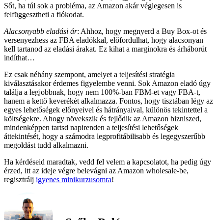
Sőt, ha túl sok a probléma, az Amazon akár véglegesen is
felfüggesztheti a fiókodat.
Alacsonyabb eladási ár
: Ahhoz, hogy megnyerd a Buy Box-ot és
versenyezhess az FBA eladókkal, előfordulhat, hogy alacsonyan
kell tartanod az eladási árakat. Ez kihat a marginokra és árháborút
indíthat…
Ez csak néhány szempont, amelyet a teljesítési stratégia
kiválasztásakor érdemes figyelembe venni. Sok Amazon eladó úgy
találja a legjobbnak, hogy nem 100%-ban FBM-et vagy FBA-t,
hanem a kettő keverékét alkalmazza. Fontos, hogy tisztában légy az
egyes lehetőségek előnyeivel és hátrányaival, különös tekintettel a
költségekre. Ahogy növekszik és fejlődik az Amazon bizniszed,
mindenképpen tartsd napirenden a teljesítési lehetőségek
áttekintését, hogy a számodra legprofitábilisabb és legegyszerűbb
megoldást tudd alkalmazni.
Ha kérdéseid maradtak, vedd fel velem a kapcsolatot, ha pedig úgy
érzed, itt az ideje végre belevágni az Amazon wholesale-be,
regisztrálj
igyenes minikurzusomra
!