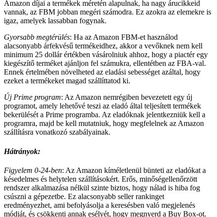
Amazon díjai a termékek méretén alapulnak, ha nagy árucikkeid
vannak, az FBM jobban megéri számodra. Ez azokra az elemekre is
igaz, amelyek lassabban fogynak.
Gyorsabb megtérülés
: Ha az Amazon FBM-et használod
alacsonyabb árfekvésű termékeidhez, akkor a vevőknek nem kell
minimum 25 dollár értékben vásárolniuk ahhoz, hogy a piactér egy
kiegészítő terméket ajánljon fel számukra, ellentétben az FBA-val.
Ennek értelmében növelheted az eladási sebességet azáltal, hogy
ezeket a termékeket magad szállíttatod ki.
Új Prime program
: Az Amazon nemrégiben bevezetett egy új
programot, amely lehetővé teszi az eladó által teljesített termékek
bekerülését a Prime programba. Az eladóknak jelentkezniük kell a
programra, majd be kell mutatniuk, hogy megfelelnek az Amazon
szállításra vonatkozó szabályainak.
Hátrányok:
Figyelem 0-24-ben
: Az Amazon kíméletlenül bünteti az eladókat a
késedelmes és helytelen szállításokért. Erős, minőségellenőrzött
rendszer alkalmazása nélkül szinte biztos, hogy nálad is hiba fog
csúszni a gépezetbe. Ez alacsonyabb seller rankinget
eredményezhet, ami befolyásolja a keresésben való megjelenés
módját, és csökkenti annak esélyét, hogy megnyerd a Buy Box-ot.