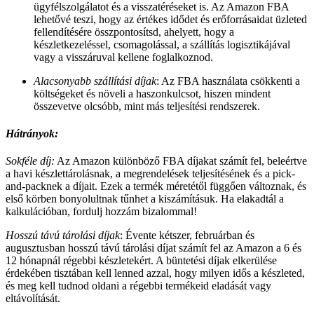
ügyfélszolgálatot és a visszatéréseket is. Az Amazon FBA
lehetővé teszi, hogy az értékes idődet és erőforrásaidat üzleted
fellendítésére összpontosítsd, ahelyett, hogy a
készletkezeléssel, csomagolással, a szállítás logisztikájával
vagy a visszáruval kellene foglalkoznod.
Alacsonyabb szállítási díjak
: Az FBA használata csökkenti a
költségeket és növeli a haszonkulcsot, hiszen mindent
összevetve olcsóbb, mint más teljesítési rendszerek.
Hátrányok:
Sokféle díj:
Az Amazon különböző FBA díjakat számít fel, beleértve
a havi készlettárolásnak, a megrendelések teljesítésének és a pick-
and-packnek a díjait. Ezek a termék méretétől függően változnak, és
első körben bonyolultnak tűnhet a kiszámításuk. Ha elakadtál a
kalkulációban, fordulj hozzám bizalommal!
Hosszú távú tárolási díjak
: Évente kétszer, februárban és
augusztusban hosszú távú tárolási díjat számít fel az Amazon a 6 és
12 hónapnál régebbi készletekért. A büntetési díjak elkerülése
érdekében tisztában kell lenned azzal, hogy milyen idős a készleted,
és meg kell tudnod oldani a régebbi termékeid eladását vagy
eltávolítását.