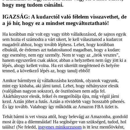
hogy meg tudom csinálni.
IGAZSÁG: A kudarctól való félelem visszavethet, de
a jó hír, hogy ez a mindset megváltoztatható!
Ha korábban már volt egy vagy több vállalkozásod, de sajnos egyik
sem hozta el számodra a várt sikert, le kell választanod a kudarcot
magadról ahhoz, hogy tovább léphess. Lehet, hogy korábban
elbuktál, de érdemes azt tudatosítanod magadban, hogy a kudarc
egy esemény, nem egy személy. Nem te vagy az „örök vesztes”,
hanem egyszerűen csak akkor, abban a helyzetben nem úgy jött ki a
lépés, ahogy kellett volna. Ha ezt sikerült megértened és helyére
tenned, a következő lépés az, hogy tanulj ebből!
Amikor bármilyen új vállalkozásba kezdünk, olyanok vagyunk,
mint egy kisbaba, aki járni tanul. Lehet, hogy néhányszor elesik
(valójában nagyon sokszor), de ösztönösen nem adja fel.
Akárhányszor elesik, felkel és megpróbálja újra, míg végül járni
kezd. Aztán jöhet a futás. Aztán a rövidebb vagy hosszabb pihenés.
És így tovább. Valahogy így működik az Amazon FBA üzlet is.
Tehát bármi is vet vissza attól, hogy belevágj az Amazonba, gondold
most át újra a dilemmáidat! Ha segítségre van szükséged, tudod, hol
találsz! (Ne feledd,
ingyenes minikurzusom
is itt lesz mentőövként,