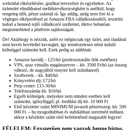
weboldal elkészítésére, grafikai tervezésre és egyebekre. Az
üzletedet elindíthatod melléktevékenységként is anélkül, hogy
rengeteg időt, pénzt szánnál rá. Így addig, amíg nem forr ki a
végleges elképzelésed az Amazon FBA vállalkozásodról, tesztelni
tudod a benned rejlő vállalkozói szellemet, illetve behatóan
megismerheted a platform sajátosságait.
De! Akárhogy is nézzük, azért ez mégiscsak egy üzlet, ami ráadásul
nem kevés bevétellel kecsegtet, így természetesen némi induló
költséggel számolni kell. Ezek pedig az alábbiak:
Amazon havidíj – £25/hó (professzionális fiók esetében)
VPS, azaz virtuális magánszerver – kb. 3500 Ft/hó (az összeg
változó, de nagyjából ennyire kell számítanod)
Szoftverek – kb. $40/hó
Könyvelési díj: £72/hó
Prep center: £15-30/hó
Telefonszámla kb. $10/hó
Egyéb költségek, melyekre nem minden esetben kell
számolni, igényfüggő; pl. fordítási díj kb. 10 000 Ft
Első készletre szánt MINIMUM javasolt pénzösszeg: kb. 500
000 Ft. – ha nyugodtabban és stabilabban szeretnéd indítani,
akkor a készletre szánt első befektetésed magasabb legyen!
FÉLELEM: Egyszerűen nem vagyok benne biztos,