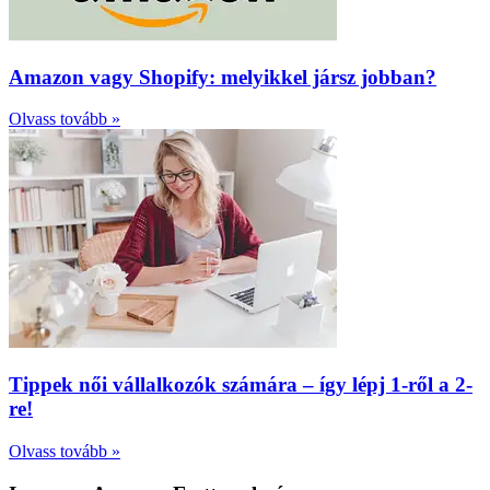
Amazon vagy Shopify: melyikkel jársz jobban?
Olvass tovább »
Tippek női vállalkozók számára – így lépj 1-ről a 2-
re!
Olvass tovább »