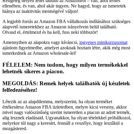
Rengeteg helyen lehet tanulni az Amazonról – van, ahol térítés
ellenében, és van, ahol akár ingyen. Ne hagyd, hogy az ismeretek
hiánya az inaktivitás mentségévé váljon!
A legjobb forrás az Amazon FBA vállalkozás indításához szükséges
alapvető ismeretekhez az Amazon irányelvein belül található.
Olvasd el, értelmezd és ha kell, fuss neki többször!
Amennyiben az alapokra vagy kíváncsi,
ingyenes minikurzusomat
ajánlom figyelmedbe, amelyet azoknak hoztam létre, akik még most
ismerkednek az Amazon wholesale-lel!
FÉLELEM: Nem tudom, hogy milyen termékekkel
lehetnék sikeres a piacon.
MEGOLDÁS: Remek helyek találhatók új készletek
felfedezéséhez!
Létezik az az alapdilemma, melyszerint, ha olyan terméket
értékesítesz Amazon FBA üzletedben, melyre kicsi verseny, akkor
mivel nagy valószínűség szerint ismeretlen a piacon az adott termék,
alig lesznek eladásaid. Ugyanakkor, ha olyan tételekkel próbálkozol,
melyekre túl nagy a kereslet, fennáll a veszélye, hogy leszűkül a
mozgástered.