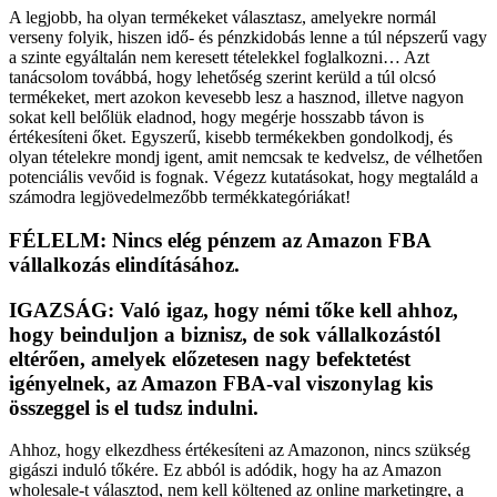
A legjobb, ha olyan termékeket választasz, amelyekre normál
verseny folyik, hiszen idő- és pénzkidobás lenne a túl népszerű vagy
a szinte egyáltalán nem keresett tételekkel foglalkozni… Azt
tanácsolom továbbá, hogy lehetőség szerint kerüld a túl olcsó
termékeket, mert azokon kevesebb lesz a hasznod, illetve nagyon
sokat kell belőlük eladnod, hogy megérje hosszabb távon is
értékesíteni őket. Egyszerű, kisebb termékekben gondolkodj, és
olyan tételekre mondj igent, amit nemcsak te kedvelsz, de vélhetően
potenciális vevőid is fognak. Végezz kutatásokat, hogy megtaláld a
számodra legjövedelmezőbb termékkategóriákat!
FÉLELM: Nincs elég pénzem az Amazon FBA
vállalkozás elindításához.
IGAZSÁG: Való igaz, hogy némi tőke kell ahhoz,
hogy beinduljon a biznisz, de sok vállalkozástól
eltérően, amelyek előzetesen nagy befektetést
igényelnek, az Amazon FBA-val viszonylag kis
összeggel is el tudsz indulni.
Ahhoz, hogy elkezdhess értékesíteni az Amazonon, nincs szükség
gigászi induló tőkére. Ez abból is adódik, hogy ha az Amazon
wholesale-t választod, nem kell költened az online marketingre, a