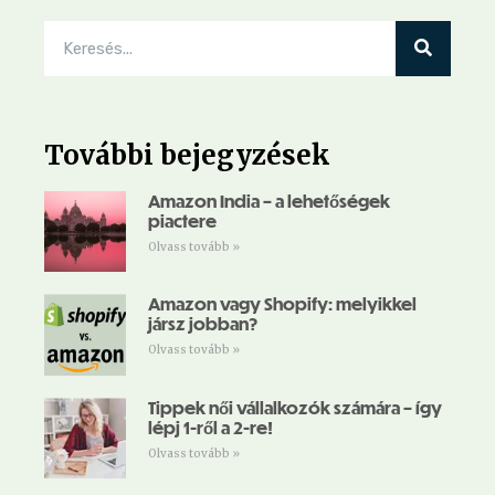
További bejegyzések
Amazon India – a lehetőségek
piactere
Olvass tovább »
Amazon vagy Shopify: melyikkel
jársz jobban?
Olvass tovább »
Tippek női vállalkozók számára – így
lépj 1-ről a 2-re!
Olvass tovább »