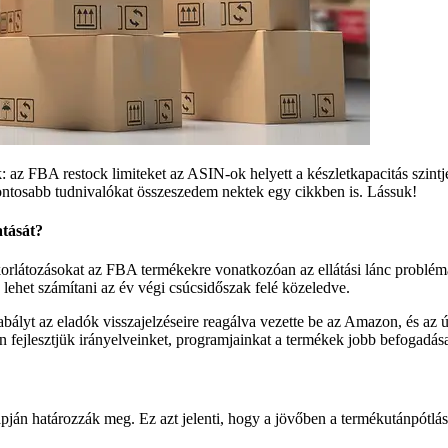
 az FBA restock limiteket az ASIN-ok helyett a készletkapacitás szint
fontosabb tudnivalókat összeszedem nektek egy cikkben is. Lássuk!
atását?
orlátozásokat az FBA termékekre vonatkozóan az ellátási lánc probl
a lehet számítani az év végi csúcsidőszak felé közeledve.
zabályt az eladók visszajelzéseire reagálva vezette be az Amazon, és az
n fejlesztjük irányelveinket, programjainkat a termékek jobb befogadás
 alapján határozzák meg. Ez azt jelenti, hogy a jövőben a termékutánpótl