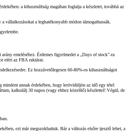
 érdekében: a
kihasználtság
magában foglalja a készletet, továbbá az
ogy a vállalkozásokat a leghatékonyabb módon támogathassák.
figyelembe.
ási arány emeléséhez. Érdemes figyelmedet a „Days of stock”-ra
r eléri az FBA raktárat.
rendelkezésedre. Ez hozzávetőlegesen 60-80%-os kihasználtságot
g mindent annak érdekében, hogy lerövidüljön az idő egy tétel
 írtam, kalkulálj 30 napos (vagy ehhez közelítő) készlettel! Végül, de
tban.
ében, ezt már megszokhattuk. Bár a változás elsőre ijesztő lehet, a