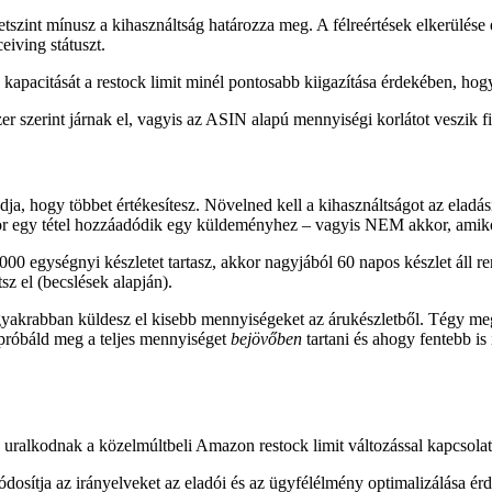
tszint mínusz a kihasználtság határozza meg. A félreértések elkerülése
eiving státuszt.
k kapacitását a restock limit minél pontosabb kiigazítása érdekében, h
r szerint járnak el, vagyis az ASIN alapú mennyiségi korlátot veszik 
dja, hogy többet értékesítesz. Növelned kell a kihasználtságot az elad
ikor egy tétel hozzáadódik egy küldeményhez – vagyis NEM akkor, amiko
000 egységnyi készletet tartasz, akkor nagyjából 60 napos készlet áll 
sz el (becslések alapján).
 gyakrabban küldesz el kisebb mennyiségeket az árukészletből. Tégy me
 próbáld meg a teljes mennyiséget
bejövőben
tartani és ahogy fentebb is
k uralkodnak a közelmúltbeli Amazon restock limit változással kapcsola
ítja az irányelveket az eladói és az ügyfélélmény optimalizálása érdek