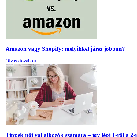
Amazon vagy Shopify: melyikkel jársz jobban?
Olvass tovább »
Tippek női vállalkozók számára – így lépj 1-ről a 2-r