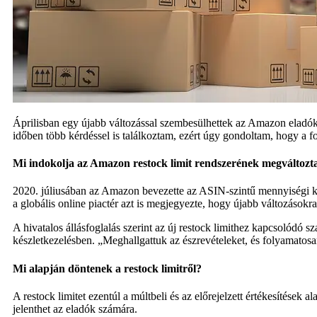
Áprilisban egy újabb változással szembesülhettek az Amazon eladók:
időben több kérdéssel is találkoztam, ezért úgy gondoltam, hogy a 
Mi indokolja az Amazon restock limit rendszerének megváltozt
2020. júliusában az Amazon bevezette az ASIN-szintű mennyiségi k
a globális online piactér azt is megjegyezte, hogy újabb változásokr
A hivatalos állásfoglalás szerint az új restock limithez kapcsolódó s
készletkezelésben. „Meghallgattuk az észrevételeket, és folyamatosa
Mi alapján döntenek a restock limitről?
A restock limitet ezentúl a múltbeli és az előrejelzett értékesítések
jelenthet az eladók számára.