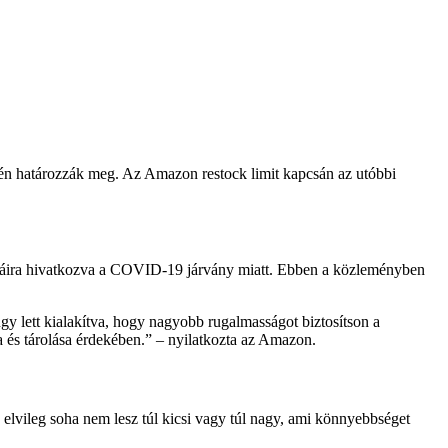
jén határozzák meg. Az Amazon restock limit kapcsán az utóbbi
émáira hivatkozva a COVID-19 járvány miatt. Ebben a közleményben
 úgy lett kialakítva, hogy nagyobb rugalmasságot biztosítson a
a és tárolása érdekében.” – nyilatkozta az Amazon.
ás elvileg soha nem lesz túl kicsi vagy túl nagy, ami könnyebbséget