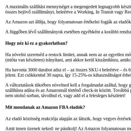
A maximális szállítási mennyiséget a megengedett legnagyobb készle
összes bejövő szállítmányt, beleértve a Working, In Transit vagy Rec
Az Amazon azt állítja, hogy folyamatosan értékelni fogják az eladó
A függőben lévő szállítmányok esetében egyébként a korábbi rendsze
Hogy néz ki ez a gyakorlatban?
Ha növelni szeretnéd a restock limitet, annak nem az az egyetlen mó
(mióta van készleten) irányítani, ami akkor kerül kiszámításra, am
Ha havonta 3000 darabot adsz el – az összes SKU-t beleértve – és 6
jelent. Ezt csökkentsd 30 napra, így 15-25%-os kihasználtságot érhet
A változtatások tükrében növelned kell a forgalmadat azáltal, hogy
szállításra adása és az Amazonnál történő check-in között. Továbbá
nem utolsó sorban, távolítsd el, vagy add el a felesleges készletet!
Mit mondanak az Amazon FBA eladók?
Az eladó közösség reakciója alapján az látszik, hogy vegyes érzése
Amit innen üzenek neked: ne pánikolj! Az Amazon folyamatosan módos