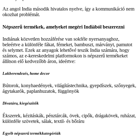
Az angol India második hivatalos nyelve, így a kommunikáció nem
okozhat problémát.
Népszerű termékek, amelyeket megéri Indiából beszerezni
Indiának közvetlen hozzáférése van sokféle nyersanyaghoz,
beleértve a különféle fákat, fémeket, bambuszt, márványt, pamutot
és selymet. Ezek az anyagok lehetővé teszik India számára, hogy
számos, az e-kereskedelmi platformokon is népszerű termékeket
állítson elő kedvezőbb áron, ideértve:
Lakberendezés, home decor
Bútorok, konyhaedények, világítástechnika, gyepdíszek, szőnyegek,
ágytakarók, paplanhuzatok, függönyök
Divatáru, kiegészítők
Ékszerek, kézitáskák, pénztárcák, övek, cipők, drágakövek, ruházat,
különféle szövetek, sálak, textil- és bőráru
Egyéb népszerű termékkategóriák