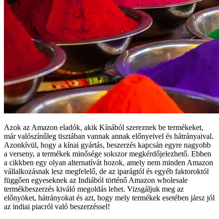
Azok az Amazon eladók, akik Kínából szereznek be termékeket,
már valószínűleg tisztában vannak annak előnyeivel és hátrányaival.
Azonkívül, hogy a kínai gyártás, beszerzés kapcsán egyre nagyobb
a verseny, a termékek minősége sokszor megkérdőjelezhető. Ebben
a cikkben egy olyan alternatívát hozok, amely nem minden Amazon
vállalkozásnak lesz megfelelő, de az iparágtól és egyéb faktoroktól
függően egyeseknek az Indiából történő Amazon wholesale
termékbeszerzés kiváló megoldás lehet. Vizsgáljuk meg az
előnyöket, hátrányokat és azt, hogy mely termékek esetében jársz jól
az indiai piacról való beszerzéssel!