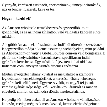
Gyertyák, kertészeti eszközök, sporteszközök, ünnepi dekorációk,
rizs és lencse, fűszerek, kávé és tea
Hogyan kezdd el?
Az Amazon wholesale termékbeszerzés egyszerűbb, mint
gondolnád, és ez az indiai kínálatból való válogatás kapcsán sincs
másként!
A legtöbb Amazon eladó számára az Indiából történő beszerzésnek
legegyszerűbb módja a kiemelt sourcing webhelyeken, mint például
az Alibaba.com-on vagy a GlobalSources.com-on való böngészés. E
platformok helyszűrőinek használatával specifikusan indiai
gyártókra kereshetsz. Egy másik, kifejezetten indiai oldal az
Indiamart.com, amelyen szintén érdemes szétnézni.
Miután elvégeztél néhány kutatást és megtaláltad a számodra
legideálisabb termékkategóriákat, a keresést néhány lehetséges
gyártóra kell szűkítened. Egyeztess velük, és tegyél fel jó sok
kérdést gyártási képességeikről, korlátaikról, áraikról és minden
egyébről, ami fontos számodra döntés meghozatalához.
Ha pedig bármiben elakadtál az Amazon wholesale vállalkozásod
kapcsán, esetleg még csak most kezded, keress elérhetőségeimen