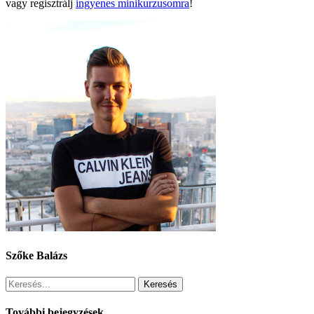
vagy regisztrálj
ingyenes minikurzusomra
!
Szőke Balázs
Keresés
További bejegyzések