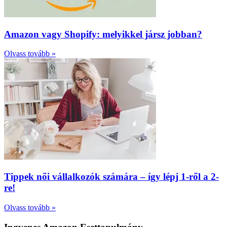
Amazon vagy Shopify: melyikkel jársz jobban?
Olvass tovább »
Tippek női vállalkozók számára – így lépj 1-ről a 2-
re!
Olvass tovább »