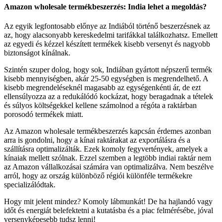
Amazon wholesale termékbeszerzés: India lehet a megoldás?
Az egyik legfontosabb előnye az Indiából történő beszerzésnek az
az, hogy alacsonyabb kereskedelmi tarifákkal találkozhatsz. Emellett
az egyedi és kézzel készített termékek kisebb versenyt és nagyobb
biztonságot kínálnak.
Szintén szuper dolog, hogy sok, Indiában gyártott népszerű termék
kisebb mennyiségben, akár 25-50 egységben is megrendelhető. A
kisebb megrendeléseknél magasabb az egységenkénti ár, de ezt
ellensúlyozza az a redukálódó kockázat, hogy beragadnak a tételek
és súlyos költségekkel kellene számolnod a régóta a raktárban
porosodó termékek miatt.
Az Amazon wholesale termékbeszerzés kapcsán érdemes azonban
arra is gondolni, hogy a kínai raktárakat az exportálásra és a
szállításra optimalizálták. Ezek komoly fegyvertények, amelyek a
kínaiak mellett szólnak. Ezzel szemben a legtöbb indiai raktár nem
az Amazon vállalkozásai számára van optimalizálva. Nem beszélve
arról, hogy az ország különböző régiói különféle termékekre
specializálódtak.
Hogy mit jelent mindez? Komoly lábmunkát! De ha hajlandó vagy
időt és energiát belefektetni a kutatásba és a piac felmérésébe, jóval
versenyképesebb tudsz lenni!