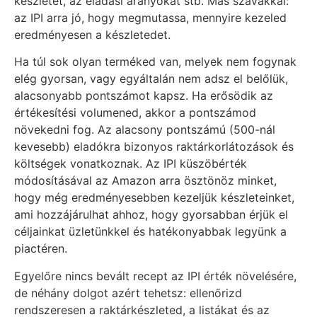
készletet, az eladási arányokat stb. Más szavakkal:
az IPI arra jó, hogy megmutassa, mennyire kezeled
eredményesen a készletedet.
Ha túl sok olyan terméked van, melyek nem fogynak
elég gyorsan, vagy egyáltalán nem adsz el belőlük,
alacsonyabb pontszámot kapsz. Ha erősödik az
értékesítési volumened, akkor a pontszámod
növekedni fog. Az alacsony pontszámú (500-nál
kevesebb) eladókra bizonyos raktárkorlátozások és
költségek vonatkoznak. Az IPI küszöbérték
módosításával az Amazon arra ösztönöz minket,
hogy még eredményesebben kezeljük készleteinket,
ami hozzájárulhat ahhoz, hogy gyorsabban érjük el
céljainkat üzletünkkel és hatékonyabbak legyünk a
piactéren.
Egyelőre nincs bevált recept az IPI érték növelésére,
de néhány dolgot azért tehetsz: ellenőrizd
rendszeresen a raktárkészleted, a listákat és az