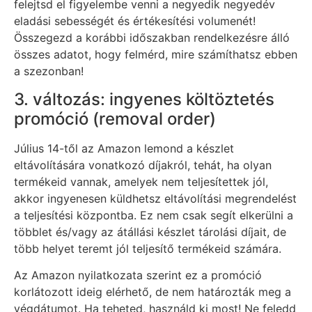
felejtsd el figyelembe venni a negyedik negyedév
eladási sebességét és értékesítési volumenét!
Összegezd a korábbi időszakban rendelkezésre álló
összes adatot, hogy felmérd, mire számíthatsz ebben
a szezonban!
3. változás: ingyenes költöztetés
promóció (removal order)
Július 14-től az Amazon lemond a készlet
eltávolítására vonatkozó díjakról, tehát, ha olyan
termékeid vannak, amelyek nem teljesítettek jól,
akkor ingyenesen küldhetsz eltávolítási megrendelést
a teljesítési központba. Ez nem csak segít elkerülni a
többlet és/vagy az átállási készlet tárolási díjait, de
több helyet teremt jól teljesítő termékeid számára.
Az Amazon nyilatkozata szerint ez a promóció
korlátozott ideig elérhető, de nem határozták meg a
végdátumot. Ha teheted, használd ki most! Ne feledd