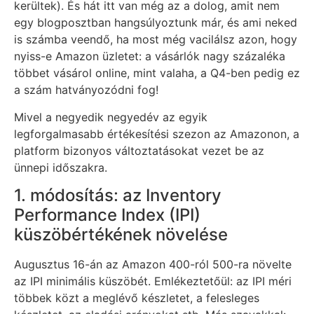
kerültek). És hát itt van még az a dolog, amit nem
egy blogposztban hangsúlyoztunk már, és ami neked
is számba veendő, ha most még vacilálsz azon, hogy
nyiss-e Amazon üzletet: a vásárlók nagy százaléka
többet vásárol online, mint valaha, a Q4-ben pedig ez
a szám hatványozódni fog!
Mivel a negyedik negyedév az egyik
legforgalmasabb értékesítési szezon az Amazonon, a
platform bizonyos változtatásokat vezet be az
ünnepi időszakra.
1. módosítás: az Inventory
Performance Index (IPI)
küszöbértékének növelése
Augusztus 16-án az Amazon 400-ról 500-ra növelte
az IPI minimális küszöbét. Emlékeztetőül: az IPI méri
többek közt a meglévő készletet, a felesleges