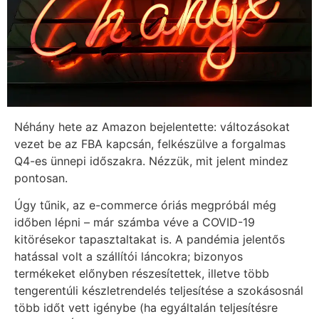
Néhány hete az Amazon bejelentette: változásokat
vezet be az FBA kapcsán, felkészülve a forgalmas
Q4-es ünnepi időszakra. Nézzük, mit jelent mindez
pontosan.
Úgy tűnik, az e-commerce óriás megpróbál még
időben lépni – már számba véve a COVID-19
kitörésekor tapasztaltakat is. A pandémia jelentős
hatással volt a szállítói láncokra; bizonyos
termékeket előnyben részesítettek, illetve több
tengerentúli készletrendelés teljesítése a szokásosnál
több időt vett igénybe (ha egyáltalán teljesítésre