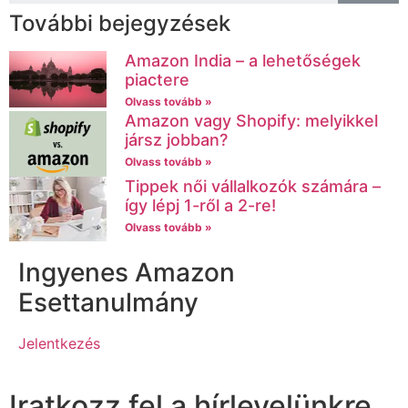
További bejegyzések
Amazon India – a lehetőségek
piactere
Olvass tovább »
Amazon vagy Shopify: melyikkel
jársz jobban?
Olvass tovább »
Tippek női vállalkozók számára –
így lépj 1-ről a 2-re!
Olvass tovább »
Ingyenes Amazon
Esettanulmány
Jelentkezés
Iratkozz fel a hírlevelünkre