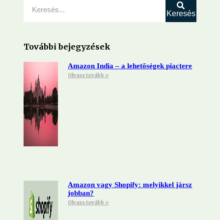
Keresés
További bejegyzések
Amazon India – a lehetőségek piactere
Olvass tovább »
Amazon vagy Shopify: melyikkel jársz
jobban?
Olvass tovább »