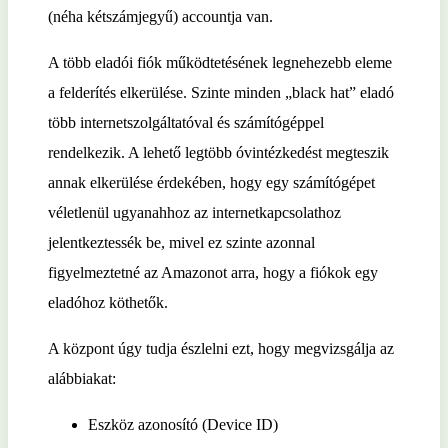
(néha kétszámjegyű) accountja van.
A több eladói fiók működtetésének legnehezebb eleme
a felderítés elkerülése. Szinte minden „black hat” eladó
több internetszolgáltatóval és számítógéppel
rendelkezik. A lehető legtöbb óvintézkedést megteszik
annak elkerülése érdekében, hogy egy számítógépet
véletlenül ugyanahhoz az internetkapcsolathoz
jelentkeztessék be, mivel ez szinte azonnal
figyelmeztetné az Amazonot arra, hogy a fiókok egy
eladóhoz köthetők.
A központ úgy tudja észlelni ezt, hogy megvizsgálja az
alábbiakat:
Eszköz azonosító (Device ID)