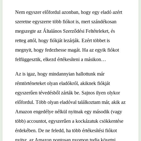
Nem egyszer előfordul azonban, hogy egy eladó azért
szeretne egyszerre több fiókot is, mert szándékosan
megszegte az Általános Szerződési Feltételeket, és
retteg attól, hogy fiókját lezárják. Ezért többet is
megnyit, hogy fedezhesse magát. Ha az egyik fiókot
felfüggesztik, elkezd értékesíteni a másikon…
Az is igaz, hogy mindannyian hallottunk már
rémtörténeteket olyan eladókról, akiknek fiókját
egyszerűen tévedésből zárták be. Sajnos ilyen olykor
előfordul. Több olyan eladóval találkoztam már, akik az
Amazon engedélye nélkül nyitnak egy második (vagy
több) accountot, egyszerűen a kockázatuk csökkentése
érdekében. De ne feledd, ha több értékesítési fiókot
nyitsz, az Amazon pontosan nyomon tudja követni,