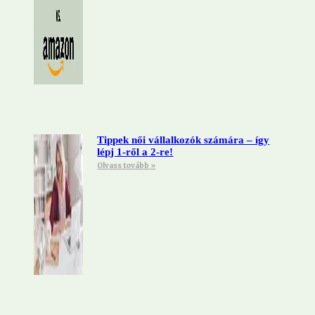
Tippek női vállalkozók számára – így
lépj 1-ről a 2-re!
Olvass tovább »