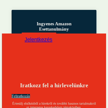
Ingyenes Amazon
Esettanulmány
Jelentkezés
Iratkozz fel a hírlevelünkre
Feliratkozás
Értesülj elsőkézből a hírekről és további hasznos tartalmakról
az internetes kereskedelem témakörében.