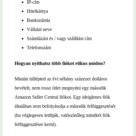
IP-cím
Hitelkártya
Bankszámla
Vállalat neve
Számlázási és / vagy szállítási cím
Telefonszám
Hogyan nyithatsz több fiókot etikus módon?
Miután túllépted az évi néhány százezer dolláros
bevételt, nem rossz ötlet megnyitni egy második
Amazon Seller Central fiókot. Egy ideiglenes fiók
általában nem befolyásolja a második felfüggesztését
(ha véglegesen letiltják, valószínűleg mindkét fiók
felfüggesztésre kerül).