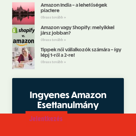
Amazon India – a lehetőségek
piactere
Olvass tovább »
Amazon vagy Shopify: melyikkel
jársz jobban?
Olvass tovább »
Tippek női vállalkozók számára – így
lépj 1-ről a 2-re!
Olvass tovább »
Ingyenes Amazon
Esettanulmány
Jelentkezés