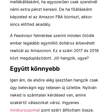
mellékállásként, ha egyszerűen csak szeretnél
némi extra pénzt keresni. De ha főállásként
képzeled el az Amazon FBA bizniszt, akkor
sincs előtted akadály.
A Feedvisor felmérése szerint minden ötödik
ember legalább egymillió dolláros árbevételt
realizál az Amazonon. Ez a szám 2017 és 2018
közt megduplázódott. Jól hangzik, ugye?
Együtt könnyebb
Igen ám, de elsőre elég ijesztően hangzik csak
úgy belevágni egy teljesen új üzletbe. Nyilván
neked is számtalan kérdésed van, amire
szakértő válaszokat vársz. Ingyenes
minikurzusomat
pont ezért állítottam össze.