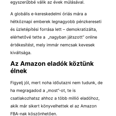
egyszerűbbé válik az évek múlásával.
A globális e-kereskedelmi óriás mára a
hétköznapi emberek legnagyobb pénzkereseti
és üzletépítési forrása lett – demokratizálta,
elérhetővé tette a „nagyban játszott” online
értékesítést, mely immár nemcsak kevesek
kiváltsága.
Az Amazon eladók köztünk
élnek
Figyelj jól, mert noha időutazni nem tudunk, de
ha megragadod a „most”-ot, te is
csatlakozhatsz ahhoz a több millió eladóhoz,
akik már sikert könyvelhettek el az Amazon
FBA-nak köszönhetően.