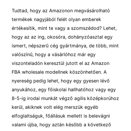
Tudtad, hogy az Amazonon megvásárolható
termékek nagyjából felét olyan emberek
értékesítik, mint te vagy a szomszédod? Lehet,
hogy az az ing, okosóra, dohányzóasztal egy
ismert, népszerű cég gyártmánya, de több, mint
valószínű, hogy a vásárlóhoz már egy
viszonteladón keresztül jutott el az Amazon
FBA wholesale modellnek köszönhetően. A
nyereség pedig lehet, hogy egy gyesen lévő
anyukához, egy főiskolai hallhatóhoz vagy egy
8-5-ig irodai munkát végző agilis középkorúhoz
kerül, akiknek volt elég merszük egyéb
elfoglaltságuk, főállásuk mellett is belevágni
valami újba, hogy aztán később a következő