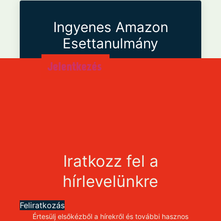
Ingyenes Amazon
Esettanulmány
Jelentkezés
Iratkozz fel a
hírlevelünkre
Feliratkozás
Értesülj elsőkézből a hírekről és további hasznos