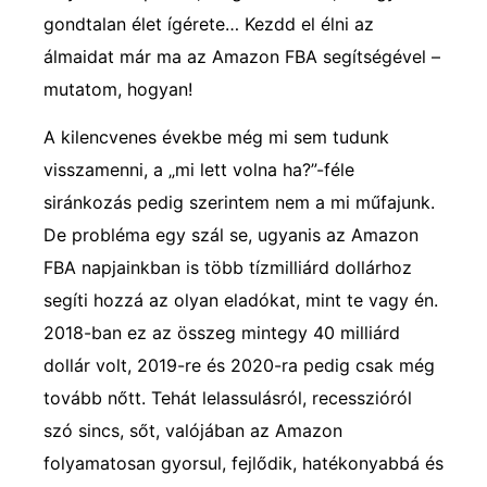
gondtalan élet ígérete… Kezdd el élni az
álmaidat már ma az Amazon FBA segítségével –
mutatom, hogyan!
A kilencvenes évekbe még mi sem tudunk
visszamenni, a „mi lett volna ha?”-féle
siránkozás pedig szerintem nem a mi műfajunk.
De probléma egy szál se, ugyanis az Amazon
FBA napjainkban is több tízmilliárd dollárhoz
segíti hozzá az olyan eladókat, mint te vagy én.
2018-ban ez az összeg mintegy 40 milliárd
dollár volt, 2019-re és 2020-ra pedig csak még
tovább nőtt. Tehát lelassulásról, recesszióról
szó sincs, sőt, valójában az Amazon
folyamatosan gyorsul, fejlődik, hatékonyabbá és