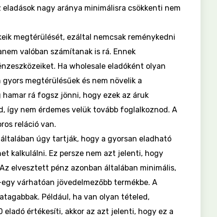
Az eladások nagy aránya minimálisra csökkenti nem
eik megtérülését, ezáltal nemcsak reménykedni
nem valóban számítanak is rá. Ennek
pénzeszközeiket. Ha wholesale eladóként olyan
 gyors megtérülésűek és nem növelik a
 hamar rá fogsz jönni, hogy ezek az áruk
, így nem érdemes velük tovább foglalkoznod. A
ros reláció van.
 általában úgy tartják, hogy a gyorsan eladható
t kalkulálni. Ez persze nem azt jelenti, hogy
Az elvesztett pénz azonban általában minimális,
y-egy várhatóan jövedelmezőbb termékbe. A
gatagabbak. Például, ha van olyan tételed,
eladó értékesíti, akkor az azt jelenti, hogy ez a