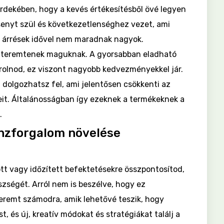
dekében, hogy a kevés értékesítésből övé legyen
senyt szül és következetlenséghez vezet, ami
 árrések idővel nem maradnak nagyok.
t teremtenek maguknak. A gyorsabban eladható
sárolnod, ez viszont nagyobb kedvezményekkel jár.
dolgozhatsz fel, ami jelentősen csökkenti az
eit. Általánosságban így ezeknek a termékeknek a
.
énzforgalom növelése
ött vagy időzített befektetésekre összpontosítod,
szségét. Arról nem is beszélve, hogy ez
eremt számodra, amik lehetővé teszik, hogy
t, és új, kreatív módokat és stratégiákat találj a