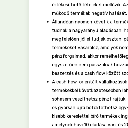
értékesíthető tételeket mellőzik. 
működő termékek negatív hatását.
Állandóan nyomon követik a termék
tudnak a nagyarányú eladásban, ha
megfelelően jól el tudják osztani 
termékeket vásárolsz, amelyek nem
pénzforgalmad, akkor remélhetőleg
egyszerűen nem passzolnak hozzád
beszerzés és a cash flow között szo
A cash flow-orientált vállalkozások
termékekkel következetesebben lehe
sohasem veszíthetsz pénzt rajtuk. 
és gyorsan újra befektethetsz eg
kisebb kereslettel bíró termékek in
amelynek havi 10 eladása van, és 20 