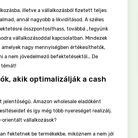
ozásba, illetve a vállalkozásból fizetett teljes
mad, annál nagyobb a likviditásod. A széles
efektetésre összpontosíthass, továbbá „tegyünk
modra vállalkozásoddal kapcsolatban. Mindezek
l, amelyek nagy mennyiségben értékesíthetők,
i a nem jövedelmező befektetésektől… De
a témát!
ók, akik optimalizálják a cash
t jelentőségű. Amazon wholesale eladóként
esítéseidet és így még több nyereséget realizálj.
-orientált vállalkozások?
san fektetnek be termékekbe, miköznem a nem jól