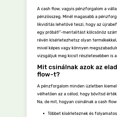
A cash flow, vagyis pénzforgalom a vállalk
pénzösszeg. Minél magasabb a pénzforgal
likviditás lehetővé teszi, hogy az újrab
egy próbát!”-mentalitást kölcsönöz szá
révén kísérletezhetsz olyan termékekke
mivel képes vagy könnyen megszabaduln
vizsgáljuk meg kicsit részletesebben is 
Mit csinálnak azok az elad
flow-t?
A pénzforgalom minden üzletben kiemel
vélhetően az a célod, hogy bővítsd érték
Na, de mit, hogyan csinálnak a cash flow
Többet kísérleteznek és folyamato