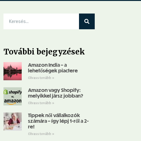
További bejegyzések
Amazon India – a
lehetőségek piactere
Olvass tovább »
Amazon vagy Shopify:
melyikkel jársz jobban?
Olvass tovább »
Tippek női vállalkozók
számára – így lépj 1-ről a 2-
re!
Olvass tovább »