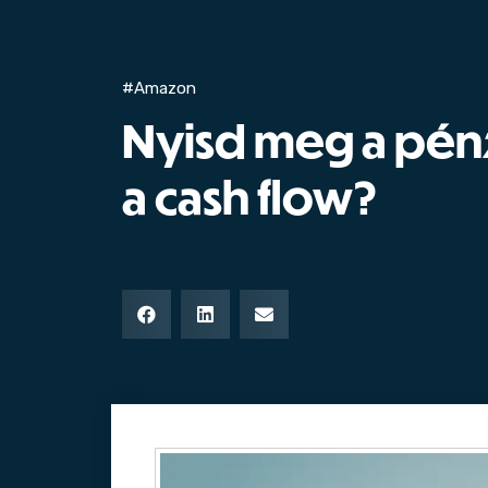
#Amazon
Nyisd meg a pén
a cash flow?