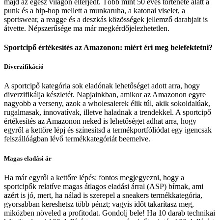
majd az egész világon elterjedt. Több mint 50 éves története alatt a
punk és a hip-hop mellett a munkaruha, a katonai viselet, a
sportswear, a reagge és a deszkás közösségek jellemző darabjait is
átvette. Népszerűsége ma már megkérdőjelezhetetlen.
Sportcipő értékesítés az Amazonon: miért éri meg belefektetni?
Diverzifikáció
A sportcipő kategória sok eladónak lehetőséget adott arra, hogy
diverzifikálja készletét. Napjainkban, amikor az Amazonon egyre
nagyobb a verseny, azok a wholesalerek élik túl, akik sokoldalúak,
rugalmasak, innovatívak, illetve haladnak a trendekkel. A sportcipő
értékesítés az Amazonon neked is lehetőséget adhat arra, hogy
egyről a kettőre lépj és színesítsd a termékportfóliódat egy igencsak
felszállóágban lévő termékkategóriát beemelve.
Magas eladási ár
Ha már egyről a kettőre lépés: fontos megjegyezni, hogy a
sportcipők relatíve magas átlagos eladási árral (ASP) bírnak, ami
azért is jó, mert, ha nálad is szerepel a sneakers termékkategória,
gyorsabban kereshetsz több pénzt; vagyis időt takarítasz meg,
miközben növeled a profitodat. Gondolj bele! Ha 10 darab technikai