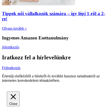
Tippek női vállalkozók számára – így lépj 1-ről a 2-
re!
Olvass tovább »
Ingyenes Amazon Esettanulmány
Jelentkezés
Iratkozz fel a hírlevelünkre
Feliratkozás
Értesülj elsőkézből a hírekről és további hasznos tartalmakról az
internetes kereskedelem témakörében.
Close