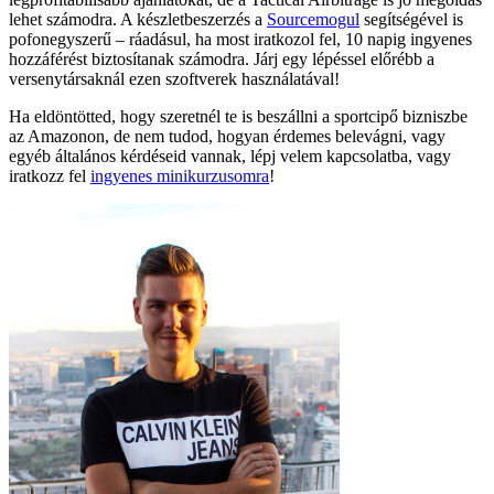
lehet számodra. A készletbeszerzés a
Sourcemogul
segítségével is
pofonegyszerű – ráadásul, ha most iratkozol fel, 10 napig ingyenes
hozzáférést biztosítanak számodra. Járj egy lépéssel előrébb a
versenytársaknál ezen szoftverek használatával!
Ha eldöntötted, hogy szeretnél te is beszállni a sportcipő bizniszbe
az Amazonon, de nem tudod, hogyan érdemes belevágni, vagy
egyéb általános kérdéseid vannak, lépj velem kapcsolatba, vagy
iratkozz fel
ingyenes minikurzusomra
!