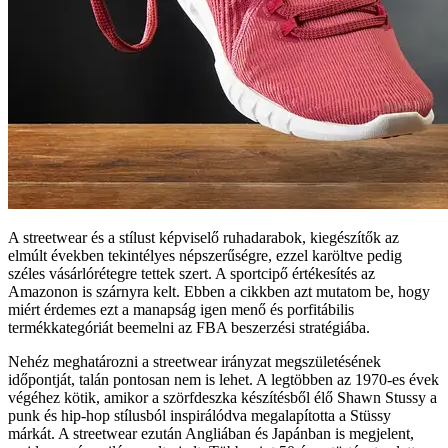
A streetwear és a stílust képviselő ruhadarabok, kiegészítők az
elmúlt években tekintélyes népszerűségre, ezzel karöltve pedig
széles vásárlórétegre tettek szert. A sportcipő értékesítés az
Amazonon is szárnyra kelt. Ebben a cikkben azt mutatom be, hogy
miért érdemes ezt a manapság igen menő és porfitábilis
termékkategóriát beemelni az FBA beszerzési stratégiába.
Nehéz meghatározni a streetwear irányzat megszületésének
időpontját, talán pontosan nem is lehet. A legtöbben az 1970-es évek
végéhez kötik, amikor a szörfdeszka készítésből élő Shawn Stussy a
punk és hip-hop stílusból inspirálódva megalapította a Stüssy
márkát. A streetwear ezután Angliában és Japánban is megjelent,