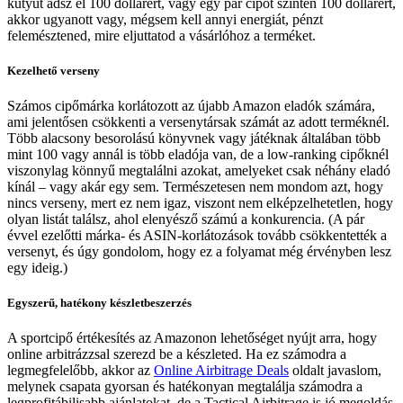
kütyüt adsz el 100 dollárért, vagy egy pár cipőt szintén 100 dollárért,
akkor ugyanott vagy, mégsem kell annyi energiát, pénzt
felemésztened, mire eljuttatod a vásárlóhoz a terméket.
Kezelhető verseny
Számos cipőmárka korlátozott az újabb Amazon eladók számára,
ami jelentősen csökkenti a versenytársak számát az adott terméknél.
Több alacsony besorolású könyvnek vagy játéknak általában több
mint 100 vagy annál is több eladója van, de a low-ranking cipőknél
viszonylag könnyű megtalálni azokat, amelyeket csak néhány eladó
kínál – vagy akár egy sem. Természetesen nem mondom azt, hogy
nincs verseny, mert ez nem igaz, viszont nem elképzelhetetlen, hogy
olyan listát találsz, ahol elenyésző számú a konkurencia. (A pár
évvel ezelőtti márka- és ASIN-korlátozások tovább csökkentették a
versenyt, és úgy gondolom, hogy ez a folyamat még érvényben lesz
egy ideig.)
Egyszerű, hatékony készletbeszerzés
A sportcipő értékesítés az Amazonon lehetőséget nyújt arra, hogy
online arbitrázzsal szerezd be a készleted. Ha ez számodra a
legmegfelelőbb, akkor az
Online Airbitrage Deals
oldalt javaslom,
melynek csapata gyorsan és hatékonyan megtalálja számodra a
legprofitábilisabb ajánlatokat, de a Tactical Airbitrage is jó megoldás