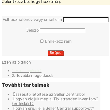
Jelentkezz be, hogy hozzáférj.
Felhasználónév vagy email cím
Jelszó
Emlékezz rám
Ezen az oldalon
1. Mik a lépések?
2. További megoldások
További tartalmak
Összesítő letöltése az Seller Centralból
Hogyan oldjuk meg a “Fix stranded inventory”
kérdéskört?
Hogyan érjük el a Seller Central support-ot?