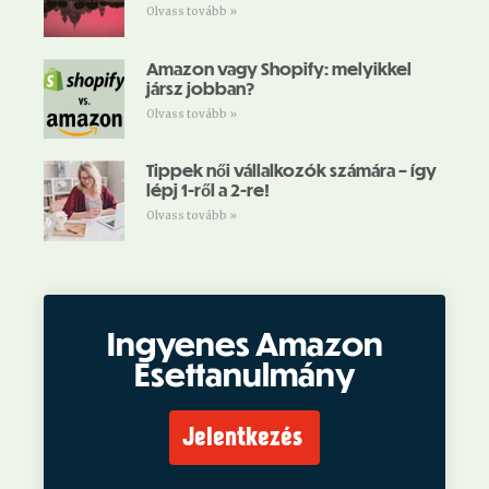
Olvass tovább »
Amazon vagy Shopify: melyikkel
jársz jobban?
Olvass tovább »
Tippek női vállalkozók számára – így
lépj 1-ről a 2-re!
Olvass tovább »
Ingyenes Amazon
Esettanulmány
Jelentkezés