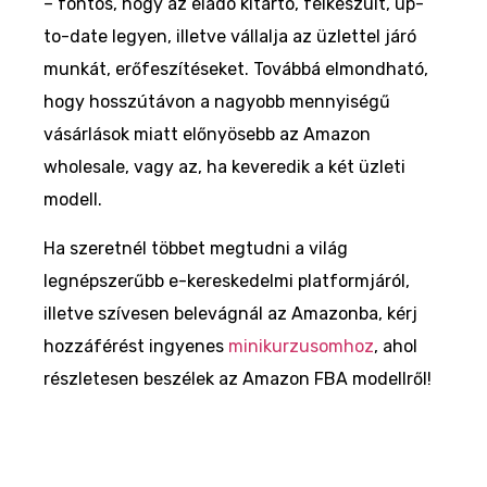
– fontos, hogy az eladó kitartó, felkészült, up-
to-date legyen, illetve vállalja az üzlettel járó
munkát, erőfeszítéseket. Továbbá elmondható,
hogy hosszútávon a nagyobb mennyiségű
vásárlások miatt előnyösebb az Amazon
wholesale, vagy az, ha keveredik a két üzleti
modell.
Ha szeretnél többet megtudni a világ
legnépszerűbb e-kereskedelmi platformjáról,
illetve szívesen belevágnál az Amazonba, kérj
hozzáférést ingyenes
minikurzusomhoz
, ahol
részletesen beszélek az Amazon FBA modellről!