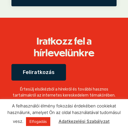
Iratkozz fel a
hírlevelünkre
Feliratkozás
Értesülj elsőkézből a hírekről és további hasznos
tartalmakról az internetes kereskedelem témakörében.
A felhasználói élmény fokozási érdekében cookiekat
használunk, amelyet Ön az oldal használatával tudomásul
vesz.
Adatkezelési Szabályzat
Elfogadás