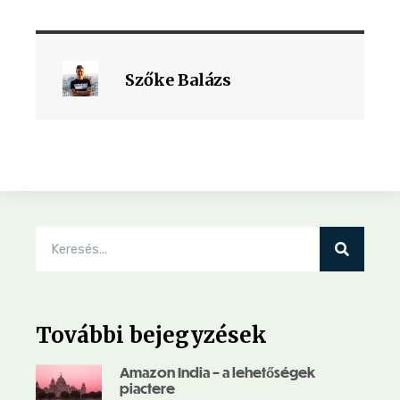
Szőke Balázs
További bejegyzések
Amazon India – a lehetőségek
piactere