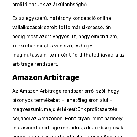
profitálhatunk az árkülönbségből.
Ez az egyszerű, hatékony koncepció online
vállalkozások ezreit tette már sikeressé, én
pedig most azért vagyok itt, hogy elmondjam,
konkrétan miről is van szó, és hogy
megmutassam, te miként fordíthatod javadra az
arbitrage rendszert.
Amazon Arbitrage
Az Amazon Arbitrage rendszer arról szól, hogy
bizonyos termékeket – lehetőleg áron alul –
megveszünk, majd értékesítünk profitszerzés
céljából az Amazonon. Pont olyan, mint bármely
más ismert arbitrage metódus, a különbség csak
annyi, hogy a viszonteladó platform az Amazon.