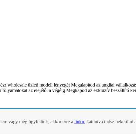
gész wholesale üzleti modell lényegét Megalapítod az angliai vállalkozá
i folyamatokat az elejétől a végéig Megkapod az exkluzív beszállító ke
m vagy még ügyfelünk, akkor erre a
linkre
kattintva tudsz bekerüln