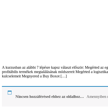
A kurzusban az alábbi 7 lépésre kapsz választ először: Megérted az e
profitábilis termékek megtalálásának módszereit Megérted a logisztika
kulcselemeit Megnyered a Buy Boxot […]
Nincsen hozzáférésed ehhez az oldalhoz…
Amennyiben ne