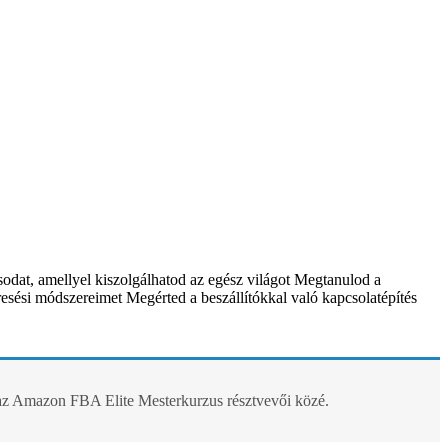
sodat, amellyel kiszolgálhatod az egész világot Megtanulod a
resési módszereimet Megérted a beszállítókkal való kapcsolatépítés
i az Amazon FBA Elite Mesterkurzus résztvevői közé.