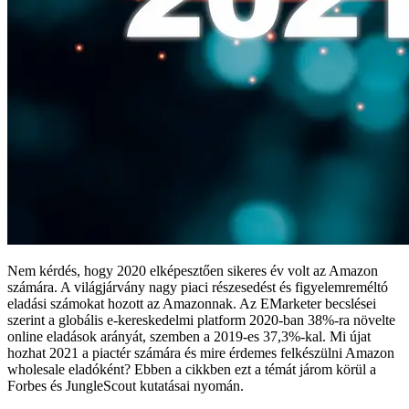
Nem kérdés, hogy 2020 elképesztően sikeres év volt az Amazon
számára. A világjárvány nagy piaci részesedést és figyelemreméltó
eladási számokat hozott az Amazonnak. Az EMarketer becslései
szerint a globális e-kereskedelmi platform 2020-ban 38%-ra növelte
online eladások arányát, szemben a 2019-es 37,3%-kal. Mi újat
hozhat 2021 a piactér számára és mire érdemes felkészülni Amazon
wholesale eladóként? Ebben a cikkben ezt a témát járom körül a
Forbes és JungleScout kutatásai nyomán.