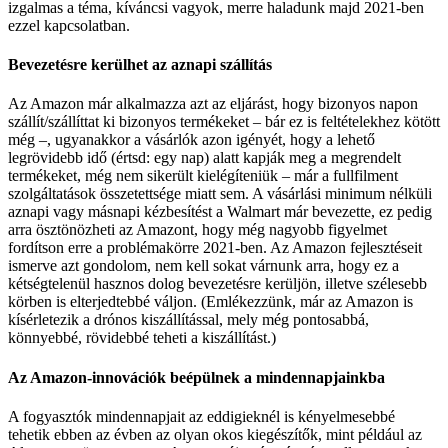
izgalmas a téma, kíváncsi vagyok, merre haladunk majd 2021-ben
ezzel kapcsolatban.
Bevezetésre kerülhet az aznapi szállítás
Az Amazon már alkalmazza azt az eljárást, hogy bizonyos napon
szállít/szállíttat ki bizonyos termékeket – bár ez is feltételekhez kötött
még –, ugyanakkor a vásárlók azon igényét, hogy a lehető
legrövidebb idő (értsd: egy nap) alatt kapják meg a megrendelt
termékeket, még nem sikerült kielégíteniük – már a fullfilment
szolgáltatások összetettsége miatt sem. A vásárlási minimum nélküli
aznapi vagy másnapi kézbesítést a Walmart már bevezette, ez pedig
arra ösztönözheti az Amazont, hogy még nagyobb figyelmet
fordítson erre a problémakörre 2021-ben. Az Amazon fejlesztéseit
ismerve azt gondolom, nem kell sokat várnunk arra, hogy ez a
kétségtelenül hasznos dolog bevezetésre kerüljön, illetve szélesebb
körben is elterjedtebbé váljon. (Emlékezzünk, már az Amazon is
kísérletezik a drónos kiszállítással, mely még pontosabbá,
könnyebbé, rövidebbé teheti a kiszállítást.)
Az Amazon-innovációk beépülnek a mindennapjainkba
A fogyasztók mindennapjait az eddigieknél is kényelmesebbé
tehetik ebben az évben az olyan okos kiegészítők, mint például az