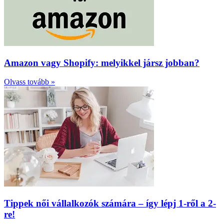
Amazon vagy Shopify: melyikkel jársz jobban?
Olvass tovább »
Tippek női vállalkozók számára – így lépj 1-ről a 2-
re!