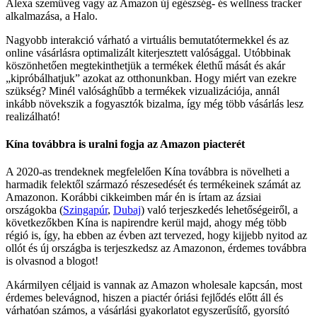
Alexa szemüveg vagy az Amazon új egészség- és wellness tracker
alkalmazása, a Halo.
Nagyobb interakció várható a virtuális bemutatótermekkel és az
online vásárlásra optimalizált kiterjesztett valósággal. Utóbbinak
köszönhetően megtekinthetjük a termékek élethű mását és akár
„kipróbálhatjuk” azokat az otthonunkban. Hogy miért van ezekre
szükség? Minél valósághűbb a termékek vizualizációja, annál
inkább növekszik a fogyasztók bizalma, így még több vásárlás lesz
realizálható!
Kína továbbra is uralni fogja az Amazon piacterét
A 2020-as trendeknek megfelelően Kína továbbra is növelheti a
harmadik felektől származó részesedését és termékeinek számát az
Amazonon. Korábbi cikkeimben már én is írtam az ázsiai
országokba (
Szingapúr
,
Dubaj
) való terjeszkedés lehetőségeiről, a
következőkben Kína is napirendre kerül majd, ahogy még több
régió is, így, ha ebben az évben azt tervezed, hogy kijjebb nyitod az
ollót és új országba is terjeszkedsz az Amazonon, érdemes továbbra
is olvasnod a blogot!
Akármilyen céljaid is vannak az Amazon wholesale kapcsán, most
érdemes belevágnod, hiszen a piactér óriási fejlődés előtt áll és
várhatóan számos, a vásárlási gyakorlatot egyszerűsítő, gyorsító