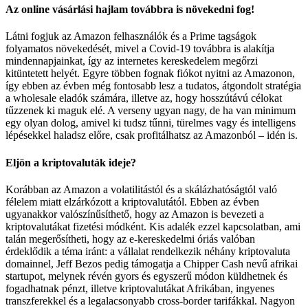
Az online vásárlási hajlam továbbra is növekedni fog!
Látni fogjuk az Amazon felhasználók és a Prime tagságok
folyamatos növekedését, mivel a Covid-19 továbbra is alakítja
mindennapjainkat, így az internetes kereskedelem megőrzi
kitüntetett helyét. Egyre többen fognak fiókot nyitni az Amazonon,
így ebben az évben még fontosabb lesz a tudatos, átgondolt stratégia
a wholesale eladók számára, illetve az, hogy hosszútávú célokat
tűzzenek ki maguk elé. A verseny ugyan nagy, de ha van minimum
egy olyan dolog, amivel ki tudsz tűnni, türelmes vagy és intelligens
lépésekkel haladsz előre, csak profitálhatsz az Amazonból – idén is.
Eljön a kriptovaluták ideje?
Korábban az Amazon a volatilitástól és a skálázhatóságtól való
félelem miatt elzárkózott a kriptovalutától. Ebben az évben
ugyanakkor valószínűsíthető, hogy az Amazon is bevezeti a
kriptovalutákat fizetési módként. Kis adalék ezzel kapcsolatban, ami
talán megerősítheti, hogy az e-kereskedelmi óriás valóban
érdeklődik a téma iránt: a vállalat rendelkezik néhány kriptovaluta
domainnel, Jeff Bezos pedig támogatja a Chipper Cash nevű afrikai
startupot, melynek révén gyors és egyszerű módon küldhetnek és
fogadhatnak pénzt, illetve kriptovalutákat Afrikában, ingyenes
transzferekkel és a legalacsonyabb cross-border tarifákkal. Nagyon