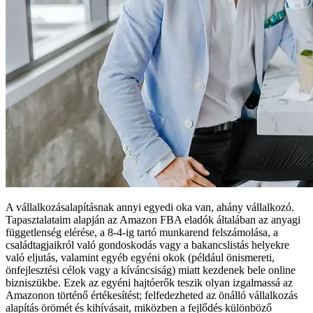
A vállalkozásalapításnak annyi egyedi oka van, ahány vállalkozó.
Tapasztalataim alapján az Amazon FBA eladók általában az anyagi
függetlenség elérése, a 8-4-ig tartó munkarend felszámolása, a
családtagjaikról való gondoskodás vagy a bakancslistás helyekre
való eljutás, valamint egyéb egyéni okok (például önismereti,
önfejlesztési célok vagy a kíváncsiság) miatt kezdenek bele online
bizniszükbe. Ezek az egyéni hajtóerők teszik olyan izgalmassá az
Amazonon történő értékesítést; felfedezheted az önálló vállalkozás
alapítás örömét és kihívásait, miközben a fejlődés különböző