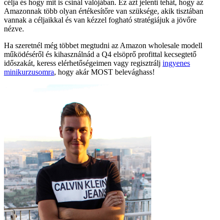
célja és hogy mit is csinál valójában. Ez azt jelenti tehát, hogy az
Amazonnak több olyan értékesítőre van szüksége, akik tisztában
vannak a céljaikkal és van kézzel fogható stratégiájuk a jövőre
nézve.
Ha szeretnél még többet megtudni az Amazon wholesale modell
működéséről és kihasználnád a Q4 elsöprő profittal kecsegtető
időszakát, keress elérhetőségeimen vagy regisztrálj
ingyenes
minikurzusomra
, hogy akár MOST belevághass!