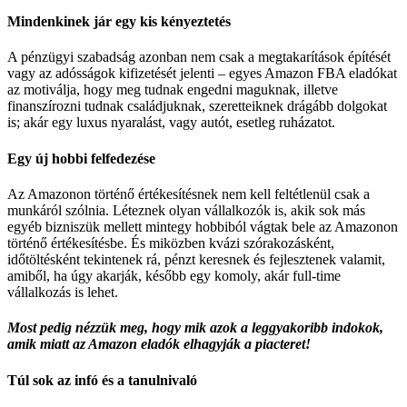
Mindenkinek jár egy kis kényeztetés
A pénzügyi szabadság azonban nem csak a megtakarítások építését
vagy az adósságok kifizetését jelenti – egyes Amazon FBA eladókat
az motiválja, hogy meg tudnak engedni maguknak, illetve
finanszírozni tudnak családjuknak, szeretteiknek drágább dolgokat
is; akár egy luxus nyaralást, vagy autót, esetleg ruházatot.
Egy új hobbi felfedezése
Az Amazonon történő értékesítésnek nem kell feltétlenül csak a
munkáról szólnia. Léteznek olyan vállalkozók is, akik sok más
egyéb bizniszük mellett mintegy hobbiból vágtak bele az Amazonon
történő értékesítésbe. És miközben kvázi szórakozásként,
időtöltésként tekintenek rá, pénzt keresnek és fejlesztenek valamit,
amiből, ha úgy akarják, később egy komoly, akár full-time
vállalkozás is lehet.
Most pedig nézzük meg, hogy mik azok a leggyakoribb indokok,
amik miatt az Amazon eladók elhagyják a piacteret!
Túl sok az infó és a tanulnivaló