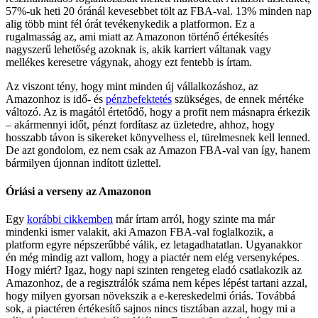
57%-uk heti 20 óránál kevesebbet tölt az FBA-val. 13% minden nap
alig több mint fél órát tevékenykedik a platformon. Ez a
rugalmasság az, ami miatt az Amazonon történő értékesítés
nagyszerű lehetőség azoknak is, akik karriert váltanak vagy
mellékes keresetre vágynak, ahogy ezt fentebb is írtam.
Az viszont tény, hogy mint minden új vállalkozáshoz, az
Amazonhoz is idő- és
pénzbefektetés
szükséges, de ennek mértéke
változó. Az is magától értetődő, hogy a profit nem másnapra érkezik
– akármennyi időt, pénzt fordítasz az üzletedre, ahhoz, hogy
hosszabb távon is sikereket könyvelhess el, türelmesnek kell lenned.
De azt gondolom, ez nem csak az Amazon FBA-val van így, hanem
bármilyen újonnan indított üzlettel.
Óriási a verseny az Amazonon
Egy
korábbi cikkemben
már írtam arról, hogy szinte ma már
mindenki ismer valakit, aki Amazon FBA-val foglalkozik, a
platform egyre népszerűbbé válik, ez letagadhatatlan. Ugyanakkor
én még mindig azt vallom, hogy a piactér nem elég versenyképes.
Hogy miért? Igaz, hogy napi szinten rengeteg eladó csatlakozik az
Amazonhoz, de a regisztrálók száma nem képes lépést tartani azzal,
hogy milyen gyorsan növekszik a e-kereskedelmi óriás. Továbbá
sok, a piactéren értékesítő sajnos nincs tisztában azzal, hogy mi a