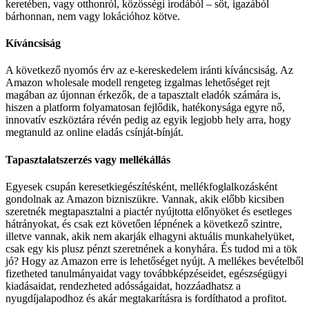
keretében, vagy otthonról, közösségi irodából – sőt, igazából
bárhonnan, nem vagy lokációhoz kötve.
Kíváncsiság
A következő nyomós érv az e-kereskedelem iránti kíváncsiság. Az
Amazon wholesale modell rengeteg izgalmas lehetőséget rejt
magában az újonnan érkezők, de a tapasztalt eladók számára is,
hiszen a platform folyamatosan fejlődik, hatékonysága egyre nő,
innovatív eszköztára révén pedig az egyik legjobb hely arra, hogy
megtanuld az online eladás csínját-bínját.
Tapasztalatszerzés vagy mellékállás
Egyesek csupán keresetkiegészítésként, mellékfoglalkozásként
gondolnak az Amazon bizniszükre. Vannak, akik előbb kicsiben
szeretnék megtapasztalni a piactér nyújtotta előnyöket és esetleges
hátrányokat, és csak ezt követően lépnének a következő szintre,
illetve vannak, akik nem akarják elhagyni aktuális munkahelyüket,
csak egy kis plusz pénzt szeretnének a konyhára. És tudod mi a tök
jó? Hogy az Amazon erre is lehetőséget nyújt. A mellékes bevételből
fizetheted tanulmányaidat vagy továbbképzéseidet, egészségügyi
kiadásaidat, rendezheted adósságaidat, hozzáadhatsz a
nyugdíjalapodhoz és akár megtakarításra is fordíthatod a profitot.