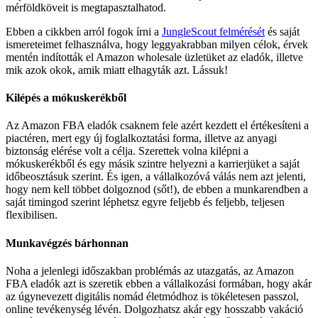
mérföldköveit is megtapasztalhatod.
Ebben a cikkben arról fogok írni a
JungleScout felmérését
és saját
ismereteimet felhasználva, hogy leggyakrabban milyen célok, érvek
mentén indították el Amazon wholesale üzletüket az eladók, illetve
mik azok okok, amik miatt elhagyták azt. Lássuk!
Kilépés a mókuskerékből
Az Amazon FBA eladók csaknem fele azért kezdett el értékesíteni a
piactéren, mert egy új foglalkoztatási forma, illetve az anyagi
biztonság elérése volt a célja. Szerettek volna kilépni a
mókuskerékből és egy másik szintre helyezni a karrierjüket a saját
időbeosztásuk szerint. És igen, a vállalkozóvá válás nem azt jelenti,
hogy nem kell többet dolgoznod (sőt!), de ebben a munkarendben a
saját timingod szerint léphetsz egyre feljebb és feljebb, teljesen
flexibilisen.
Munkavégzés bárhonnan
Noha a jelenlegi időszakban problémás az utazgatás, az Amazon
FBA eladók azt is szeretik ebben a vállalkozási formában, hogy akár
az úgynevezett digitális nomád életmódhoz is tökéletesen passzol,
online tevékenység lévén. Dolgozhatsz akár egy hosszabb vakáció